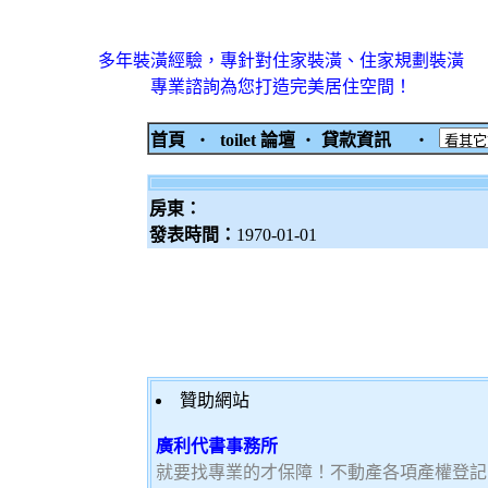
多年裝潢經驗，專針對住家裝潢、住家規劃裝潢
專業諮詢為您打造完美居住空間！
首頁
‧
toilet 論壇
‧
貸款資訊
‧
房東：
發表時間：
1970-01-01
贊助網站
廣利代書事務所
就要找專業的才保障！不動產各項產權登記