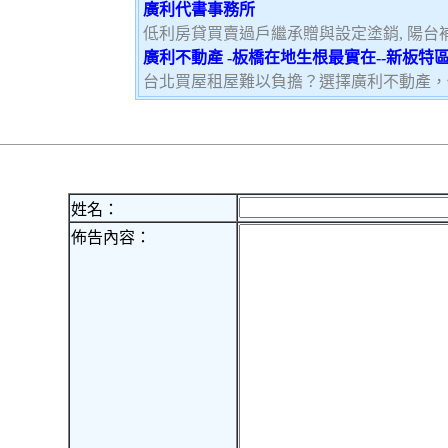
廣利代書事務所
低利房貸買賣過戶繼承贈與設定塗銷, 陽台補登
廣利不動產 -板橋在地生根最實在--新板
台北買屋租屋難以負擔？選擇廣利不動產，
姓名：
佈告內容：