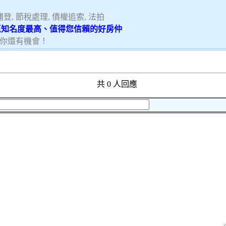
, 節稅處理, 債權追索, 法拍
特區知名度最高、值得您信賴的好房仲
你還有機會！
共 0 人回應