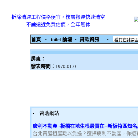
拆除清運工程價格便宜，樓層搬運快速清空
不論遠近免費估價，全年無休
首頁
‧
toilet 論壇
‧
貸款資訊
‧
房東：
發表時間：
1970-01-01
贊助網站
廣利不動產 -板橋在地生根最實在--新板特區知
台北買屋租屋難以負擔？選擇廣利不動產，你還