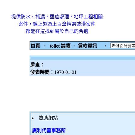
提供防水、抓漏、壁癌處理、地坪工程相關
案件，線上超過上百筆精選裝潢案件
都能在這找到屬於自己的合適
首頁
‧
toilet 論壇
‧
貸款資訊
‧
房東：
發表時間：
1970-01-01
贊助網站
廣利代書事務所