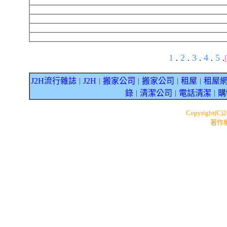
1
2
3
4
5
.
.
.
.
.
J2H流行雜誌
J2H
搬家公司
搬家公司
租屋
租屋
｜
｜
｜
｜
｜
錄
清潔公司
電話清潔
購
｜
｜
｜
Copyright(C)
著作