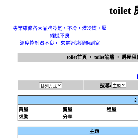
toil
專業維修各大品牌冷氣，不冷，灌冷媒，壓
縮機不良
溫度控制器不良， 來電迅速服務到家
toilet首頁
‧
toilet論壇
‧
房屋
搜尋:
※
買屋
賣屋
租屋
求助
分享
主題