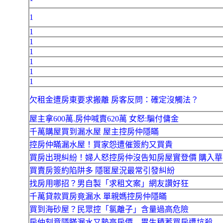
1
1
1
1
1
1
1
欠租金遭房東要求搬離 房客反問：確定沒觸法？
屋主拿600萬.房仲喊賣620萬 女怒:騙付傭金
千萬購屋買到漏水屋 屋主控房仲隱瞞
控房仲瞞漏水屋！買家怨遭催簽約又買貴
買房出現糾紛！婦人怒控房仲沒告知房屋實登價 購入華
買賣房簽約陷阱多 隱匿屋況最常引發糾紛
找房用哪招？男自製「求租文案」網友讚好狂
千萬貸款買房竟漏水 單親媽控房仲隱瞞
買到海砂屋？民眾控「氯離子」含量過高危險
房仲刻意隱瞞漏水又墊高房價 畢生積蓄買房遭坑殺