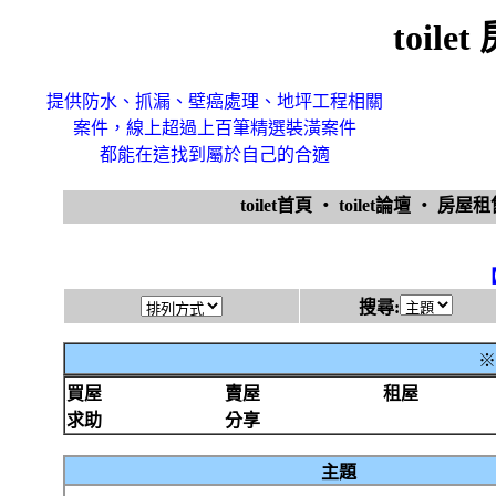
toil
提供防水、抓漏、壁癌處理、地坪工程相關
案件，線上超過上百筆精選裝潢案件
都能在這找到屬於自己的合適
toilet首頁
‧
toilet論壇
‧
房屋
搜尋:
※
買屋
賣屋
租屋
求助
分享
主題