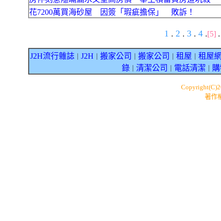
花7200萬買海砂屋 因簽「瑕疵擔保」 敗訴！
1
2
3
4
.
.
.
.
[5]
J2H流行雜誌
J2H
搬家公司
搬家公司
租屋
租屋
｜
｜
｜
｜
｜
錄
清潔公司
電話清潔
購
｜
｜
｜
Copyright(C)
著作