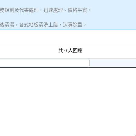
稅務規劃及代書處理，迅速處理、價格平實。
後清潔，各式地板清洗上腊，消毒除蟲。
共 0 人回應