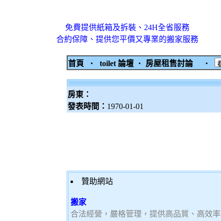
免費提供紙箱及拆裝、24H全省服務
合約保障、提供您平價又專業的搬家服務
首頁
‧
toilet 論壇
‧
房屋租售討論
‧
房東：
發表時間：
1970-01-01
贊助網站
搬家
合法經營，嚴格管理，提供高品質、高效率