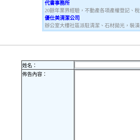
代書事務所
20餘年業界經驗，不動產各項產權登記、
優仕美清潔公司
辦公室大樓社區派駐清潔、石材拋光，裝潢
姓名：
佈告內容：