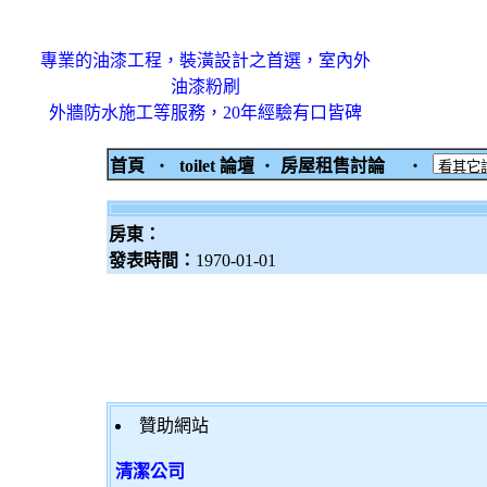
專業的油漆工程，裝潢設計之首選，室內外
油漆粉刷
外牆防水施工等服務，20年經驗有口皆碑
首頁
‧
toilet 論壇
‧
房屋租售討論
‧
房東：
發表時間：
1970-01-01
贊助網站
清潔公司