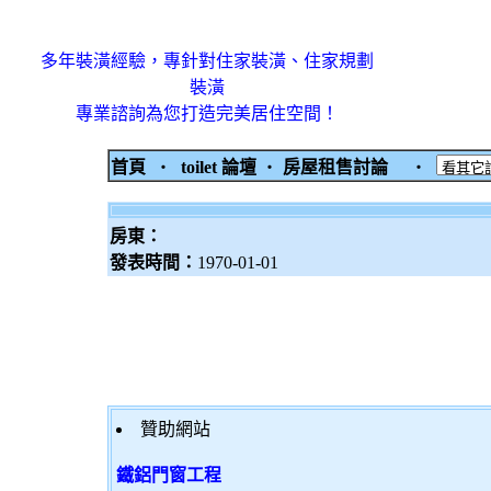
多年裝潢經驗，專針對住家裝潢、住家規劃
裝潢
專業諮詢為您打造完美居住空間！
首頁
‧
toilet 論壇
‧
房屋租售討論
‧
房東：
發表時間：
1970-01-01
贊助網站
鐵鋁門窗工程