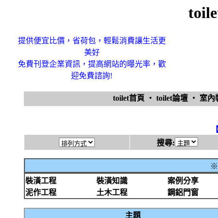
toi
提供便宜比價，省荷包，輕鬆消費讓生活更
美好
免費刊登企業資訊，提高網站的曝光率，歡
迎免費諮詢!
toilet首頁
‧
toilet論壇
‧
室
搜尋:
※
裝潢工程
裝潢知識
案例分享
泥作工程
土木工程
鋼鋁門窗
主題