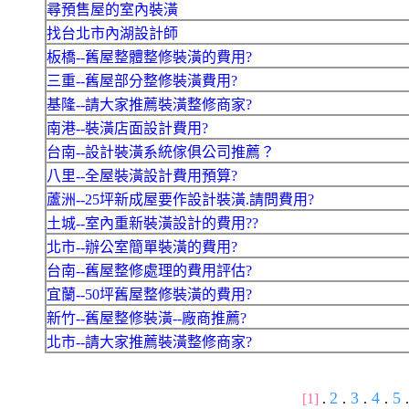
尋預售屋的室內裝潢
找台北市內湖設計師
板橋--舊屋整體整修裝潢的費用?
三重--舊屋部分整修裝潢費用?
基隆--請大家推薦裝潢整修商家?
南港--裝潢店面設計費用?
台南--設計裝潢系統傢俱公司推薦？
八里--全屋裝潢設計費用預算?
蘆洲--25坪新成屋要作設計裝潢.請問費用?
土城--室內重新裝潢設計的費用??
北市--辦公室簡單裝潢的費用?
台南--舊屋整修處理的費用評估?
宜蘭--50坪舊屋整修裝潢的費用?
新竹--舊屋整修裝潢--廠商推薦?
北市--請大家推薦裝潢整修商家?
2
3
4
5
[1]
.
.
.
.
.