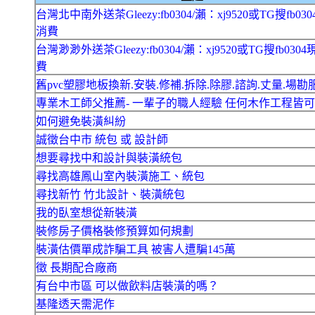
台灣北中南外送茶Gleezy:fb0304/瀨：xj9520或TG搜fb03
消費
台灣渺渺外送茶Gleezy:fb0304/瀨：xj9520或TG搜fb030
費
舊pvc塑膠地板換新.安裝.修補.拆除.除膠.諮詢.丈量.場勘
專業木工師父推薦- 一輩子的職人經驗 任何木作工程皆
如何避免裝潢糾紛
誠徵台中市 統包 或 設計師
想要尋找中和設計與裝潢統包
尋找高雄鳳山室內裝潢施工、統包
尋找新竹 竹北設計、裝潢統包
我的臥室想從新裝潢
裝修房子價格裝修預算如何規劃
裝潢估價單成詐騙工具 被害人遭騙145萬
徵 長期配合廠商
有台中市區 可以做飲料店裝潢的嗎？
基隆透天需泥作