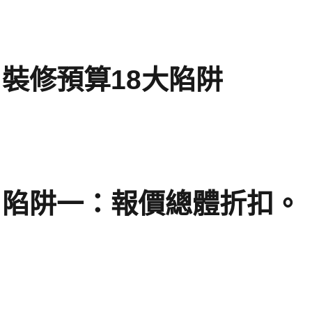
裝修預算18大陷阱
陷阱一：報價總體折扣。