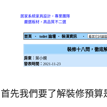
居家系統家具設計，專業團隊
嚴選板材，高品質不二選
首頁
‧
toilet 論壇
‧
裝潢資訊
‧
裝修十八問，徹底
房東：
葉小嫻
發表時間：
2021-11-23
首先我們要了解裝修預算