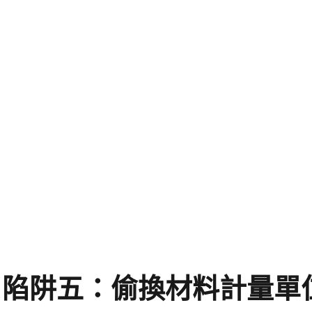
陷阱五：偷換材料計量單